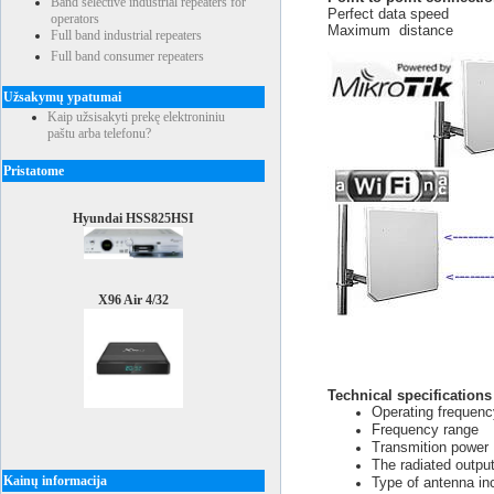
Band selective industrial repeaters for
Perfect data speed
operators
Maximum distance up 
Full band industrial repeaters
Full band consumer repeaters
Užsakymų ypatumai
Kaip užsisakyti prekę elektroniniu
paštu arba telefonu?
Pristatome
Hyundai HSS825HSI
X96 Air 4/32
Technical specifications
Operating frequenc
Frequency
range
Transmition
The radiated outpu
Kainų informacija
Type of antenna
in