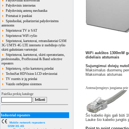
Palydoviniai konverteriai
Palydovinis internetas
Palydovinių antenų mechanika
Prietaisai ir įrankiai
Spinduoliai, poliarizeriai palydovinėms
antenoms
Stiprintuvai TV ir SAT
Stiprintuvai WiFi ryšio
Stiprintuvai, kartotuvai, retransliatoriai GSM
3G UMTS 4G LTE interneto ir mobiliojo ryšio
skirti galutiniam vartotojui
WiFi aukštos 1300mW ga
Stiprintuvai, kartotuvai, skirti operatoriams,
dideliais atstumais
profesionalūs, Proffesional & Band selective
repeaters
Sujungimui dviejų nutol
Stiprintuvų. ryšio kartotuvų priedai
Maksimalus duomenų perd
TechniSat HDVision LCD televizoriai
Maksimalus atstuma
TV rozetės ir jų priedai
Vaizdo stebėjimo sistemos
Antena/įrenginys jungiama prie
Paieška prekių kataloge
Industrial repeaters
Šo kabelio ilgis gali būti
Lauke šio kabelio jungtis 
Mobile network repeaters
GSM 3G 4G
Point to point connectio