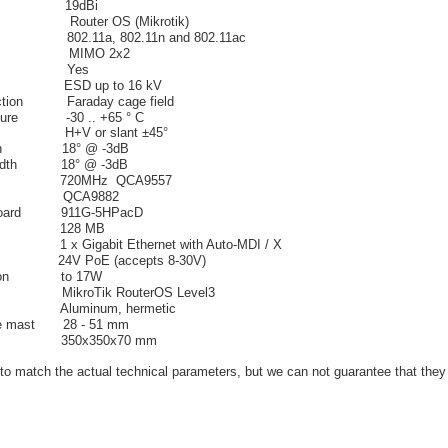
ain 19dBi
Router OS
(
Mikrotik
)
ol 802.11a, 802.11n and
802.11ac
MIMO
2x2
Yes
ion ESD up to 16 kV
protection
Faraday cage field
erature
-30 ..
+65
°
C
H
+
V
or slant ±45°
h
18
°
@
-3dB
dth
18
°
@
-3dB
ssor
720MHz
QCA9557
rd QCA9882
terboard 911G-5HPacD
128
MB
s 1
x
Gigabit
Ethernet
with
Auto
-
MDI
/
X
ng 24V
PoE
(
accepts
8-30V
)
on
to
17W
MikroTik
RouterOS
Level3
Aluminum,
hermetic
e
mast
28 -
51
mm
350x350x70
mm
t to match the actual technical parameters, but we can not guarantee that they 