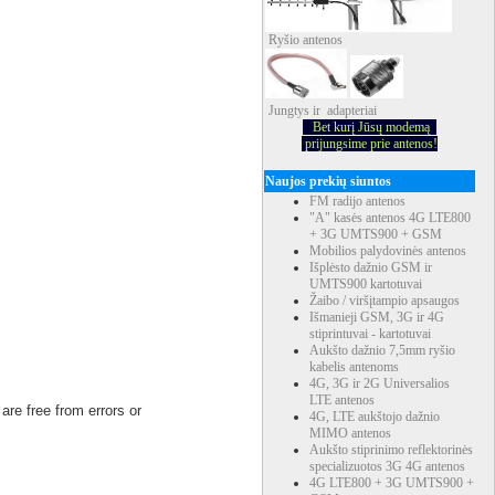
Ryšio
antenos
Jungtys ir adapteriai
Bet kurį Jūsų modemą
prijungsime prie antenos!
Naujos prekių siuntos
FM radijo antenos
"A" kasės antenos 4G LTE800
+ 3G UMTS900 + GSM
Mobilios palydovinės antenos
Išplėsto dažnio GSM ir
UMTS900 kartotuvai
Žaibo / viršįtampio apsaugos
Išmanieji GSM, 3G ir 4G
stiprintuvai - kartotuvai
Aukšto dažnio 7,5mm ryšio
kabelis antenoms
4G, 3G ir 2G Universalios
LTE antenos
are free from errors or
4G, LTE aukštojo dažnio
MIMO antenos
Aukšto stiprinimo reflektorinės
specializuotos 3G 4G antenos
4G LTE800 + 3G UMTS900 +