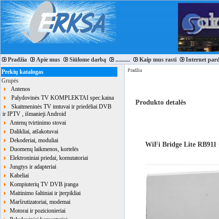
Pradžia
Apie mus
Siūlome darbą
..........
Kaip mus rasti
Internet par
Pradžia
Prekių katalogas
Grupės
Antenos
Palydovinės TV KOMPLEKTAI spec.kaina
Produkto detalės
Skaitmeninės TV imtuvai ir priedėliai DVB
ir IPTV , išmanieji Android
Antenų tvirtinimo stovai
Dalikliai, atšakotuvai
Dekoderiai, moduliai
WiFi Bridge Lite RB911
Duomenų laikmenos, kortelės
Elektroniniai priedai, komutatoriai
Jungtys ir adapteriai
Kabeliai
Kompiuterių TV DVB įranga
Maitinimo šaltiniai ir įterpikliai
Maršrutizatoriai, modemai
Motorai ir pozicionieriai