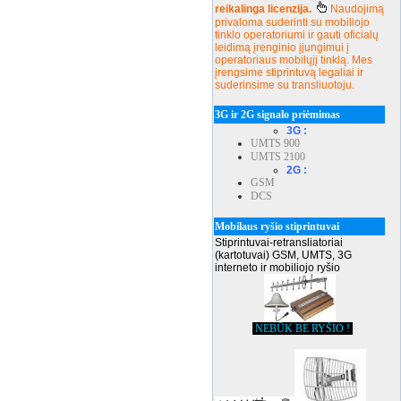
reikalinga licenzija.
Naudojimą
privaloma suderinti su mobiliojo
tinklo operatoriumi ir gauti oficialų
leidimą įrenginio įjungimui į
operatoriaus mobilųjį tinklą. Mes
įrengsime stiprintuvą legaliai ir
suderinsime su transliuotoju.
3G ir 2G signalo priėmimas
3G :
UMTS 900
UMTS 2100
2G :
GSM
DCS
Mobilaus ryšio stiprintuvai
Stiprintuvai-retransliatoriai
(kartotuvai) GSM, UMTS, 3G
interneto ir mobiliojo ryšio
NEBŪK BE RYŠIO !