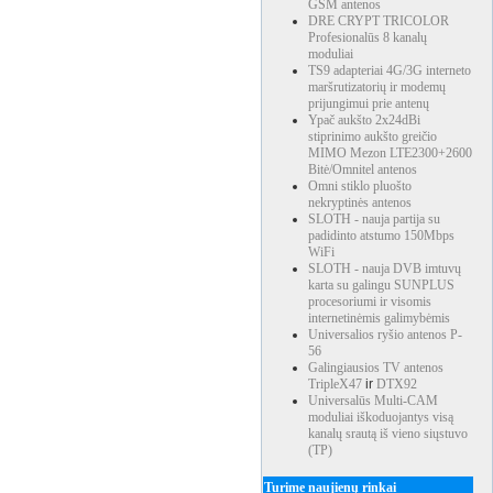
GSM antenos
DRE CRYPT TRICOLOR
Profesionalūs 8 kanalų
moduliai
TS9 adapteriai 4G/3G interneto
maršrutizatorių ir modemų
prijungimui prie antenų
Ypač aukšto 2x24dBi
stiprinimo aukšto greičio
MIMO Mezon LTE2300+2600
Bitė/Omnitel antenos
Omni stiklo pluošto
nekryptinės antenos
SLOTH - nauja partija su
padidinto atstumo 150Mbps
WiFi
SLOTH - nauja DVB imtuvų
karta su galingu SUNPLUS
procesoriumi ir visomis
internetinėmis galimybėmis
Universalios ryšio antenos P-
56
Galingiausios TV antenos
TripleX47
ir
DTX92
Universalūs Multi-CAM
moduliai iškoduojantys visą
kanalų srautą iš vieno siųstuvo
(TP)
Turime naujienų rinkai