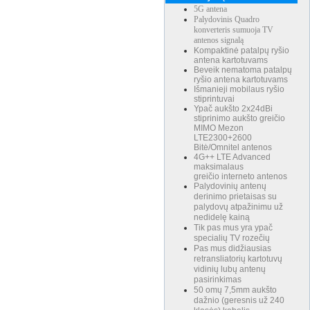
5G antena
Palydovinis Quadro
konverteris sumuoja TV
antenos signalą
Kompaktinė patalpų ryšio
antena kartotuvams
Beveik nematoma patalpų
ryšio antena kartotuvams
Išmanieji mobilaus ryšio
stiprintuvai
Ypač aukšto 2x24dBi
stiprinimo aukšto greičio
MIMO Mezon
LTE2300+2600
Bitė/Omnitel antenos
4G++ LTE Advanced
maksimalaus
greičio interneto antenos
Palydovinių antenų
derinimo prietaisas su
palydovų atpažinimu už
nedidelę kainą
Tik pas mus yra ypač
specialių TV rozečių
Pas mus didžiausias
retransliatorių kartotuvų
vidinių lubų antenų
pasirinkimas
50 omų 7,5mm aukšto
dažnio (geresnis už 240