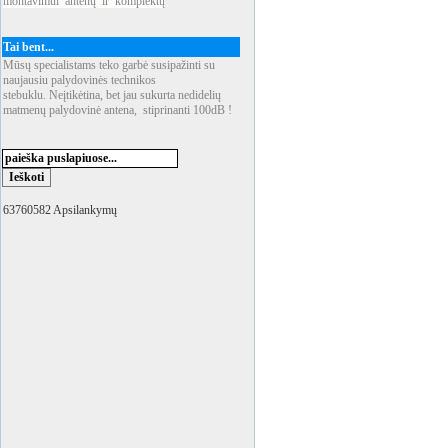
montavimui
_
antenų
_
ir
_
komplektų
Tai bent...
Mūsų specialistams teko garbė susipažinti su
naujausiu palydovinės technikos
stebuklu. Neįtikėtina, bet jau sukurta nedidelių
matmenų palydovinė antena, stiprinanti 100dB !
63760582 Apsilankymų