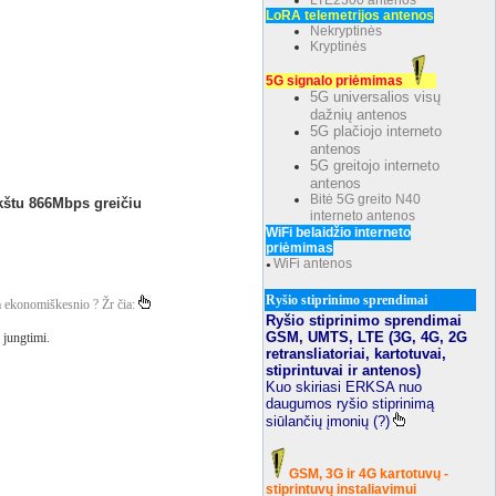
LTE2300 antenos
LoRA telemetrijos antenos
Nekryptinės
Kryptinės
5G signalo priėmimas
5G universalios visų
dažnių antenos
5G plačiojo interneto
antenos
5G greitojo interneto
antenos
Bitė 5G greito N40
kštu 866Mbps greičiu
interneto antenos
WiFi belaidžio interneto
priėmimas
WiFi antenos
●
Ryšio stiprinimo sprendimai
a ekonomiškesnio ? Žr čia:
Ryšio stiprinimo sprendimai
GSM, UMTS, LTE (3G, 4G, 2G
 jungtimi.
retransliatoriai, kartotuvai,
stiprintuvai ir antenos)
Kuo skiriasi ERKSA nuo
daugumos ryšio stiprinimą
siūlančių įmonių (?)
GSM, 3G ir 4G kartotuvų -
stiprintuvų instaliavimui