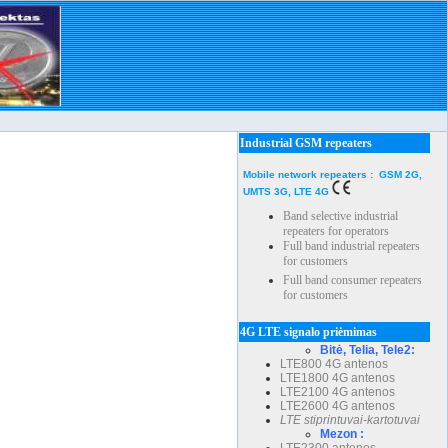
Industrial GSM repeaters
Mobile network repeaters : GSM 2G,
UMTS 3G, LTE 4G
Band selective industrial
repeaters for operators
Full band industrial repeaters
for customers
Full band consumer repeaters
for customers
4G LTE signalo priėmimas
Bitė, Telia, Tele2:
LTE800 4G antenos
LTE1800 4G antenos
LTE2100 4G antenos
LTE2600 4G antenos
LTE stiprintuvai-kartotuvai
Mezon :