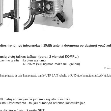
lios įrenginys integruotas į 19dBi anteną duomenų perdavimui ypač au
usių vietų taškas-taškas (pora : 2 vienetai KOMPL.)
avimo greitis iki 5km atstumu
s iki 20km (sujungimas mažesniu greičiu)
Reiki
 kompiuterio ar prie kompiuterių tinklo UTP LAN kabeliu ir RJ45 tipo kompiuterių LAN tinklo
 100 metrų ar daugiau be juntamų signalo nuostolių.
pilnai užhermetinta - tai jau numatyta antenos konstrukcijoje.
n distance (pair : 2 units SET)