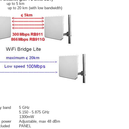
 up to 5 km
to 20 km (with low bandwidth)
y
band
5
GHz
5.150
-
5.875
GHz
 power 1300mW
t power
A
djustable
,
max 48
dBm
cluded
PANEL