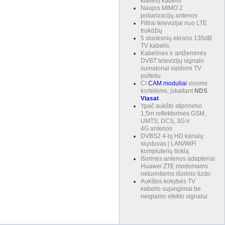
klasės) kabelis
Naujos MIMO 2
poliarizacijų antenos
Filtrai televizijai nuo LTE
trukdžių
5 sluoksnių ekrano 135dB
TV kabelis
Kabelinės ir antžeminės
DVBT televizijų signalo
sumatoriai valdomi TV
pulteliu
CI
CAM
moduliai
visoms
kortelėms, įskaitant
NDS
Viasat
Ypač aukšto stiprinimo
1,5m reflektorinės GSM,
UMTS, DCS, 3G ir
4G antenos
DVBS2 4-ių HD kanalų
siųstuvas į LAN/WiFi
kompiuterių tinklą
Išorinės antenos adapteriai
Huawei ZTE modemams
neturintiems išorinio lizdo
Aukštos kokybės TV
kabelio sujungimai be
neigiamo efekto signalui