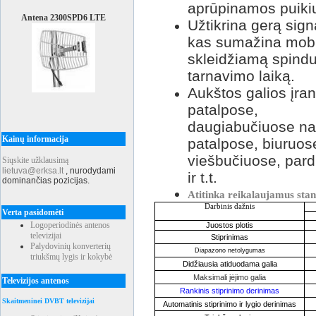
aprūpinamos puikiu
Antena 2300SPD6 LTE
Užtikrina gerą sig
kas sumažina mobil
skleidžiamą spindul
tarnavimo laiką.
Aukštos galios įran
patalpose,
daugiabučiuose n
Kainų informacija
patalpose, biuruos
viešbučiuose, par
Siųskite užklausimą
lietuva@erksa.lt
,
nurodydami
ir t.t.
dominančias pozicijas.
Atitinka reikalaujamus stan
Darbinis dažnis
Verta pasidomėti
Logoperiodinės antenos
Juostos plotis
televizijai
Stiprinimas
Palydovinių konverterių
Diapazono netolygumas
triukšmų lygis ir kokybė
Didžiausia atiduodama galia
Maksimali
įė
jimo galia
Televizijos antenos
Rankinis stiprinimo derinimas
Skaitmeninei DVBT televizijai
Automatinis stiprinimo ir lygio derinimas