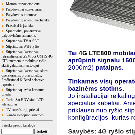
Motorai ir pozicionieriai
Palydoviniai konverteriai
Palydovinis internetas
Palydovinių antenų mechanika
Prietaisai ir įrankiai
Spinduoliai, poliarizeriai
palydovinėms antenoms
Stiprintuvai TV ir SAT
Stiprintuvai WiFi ryšio
Tai
4G LTE800
mobila
Stiprintuvai, kartotuvai,
retransliatoriai GSM 3G UMTS 4G
aprūpinti signalu 15
LTE interneto ir mobiliojo ryšio
skirti galutiniam vartotojui
2000m2)
patalpas.
Stiprintuvai, kartotuvai, skirti
operatoriams, profesionalūs,
Proffesional & Band selective
Tinkamas visų operat
repeaters
bazinėms stotims.
Stiprintuvų. ryšio kartotuvų
priedai
Jo instaliacijai reikali
TechniSat HDVision LCD
specialūs kabeliai.
Ante
televizoriai
priklauso nuo ryšio sti
TV rozetės ir jų priedai
Vaizdo stebėjimo sistemos
konfigūracijos, kurias r
Paieška prekių kataloge
Savybės: 4G
ryšio sti