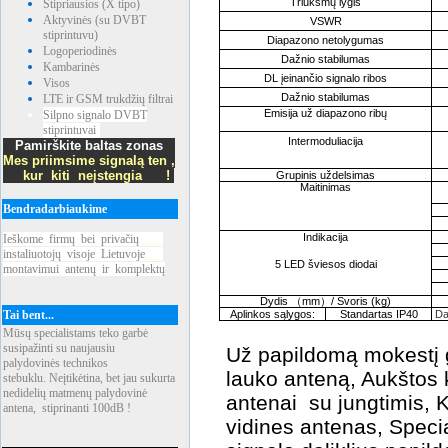
Triukšmų lygis
Stipriausios (X tipo)
Aktyvinės (su DVBT
VSWR
stiprintuvu)
Diapazono netolygumas
Logoperiodinės
Dažnio stabilumas
Kambarinės
DL įeinančio signalo ribos
Visos
Dažnio stabilumas
LTE ir GSM trukdžių filtrai
Emisija už diapazono ribų
Silpno signalo DVBT
stiprintuvai
Intermoduliacija
Pamirškite baltas zonas
Mes priimsime signalą ten ,
kur kiti neįstengia !
Grupinis uždelsimas
Maitinimas
Bendradarbiaukime
Indikacija
Ieškome
_
firmų
_
bei
_
privačių
____
instaliuotojų
_
visoje
_
Lietuvoje
___
5 LED šviesos diodai
montavimui
_
antenų
_
ir
_
komplektų
Dydis
（mm）/
Svoris
(kg)
Tai bent...
Aplinkos sąlygos:
Standartas IP40
Da
Mūsų specialistams teko garbė
susipažinti su naujausiu
Už papildomą mokestį g
palydovinės technikos
lauko anteną, Aukštos 
stebuklu. Neįtikėtina, bet jau sukurta
nedidelių matmenų palydovinė
antenai su jungtimis, 
antena, stiprinanti 100dB !
vidines antenas, Speci