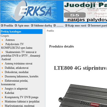
Pradžia
Apie mus
Siūlome darbą
..........
Kaip mus rasti
Internet par
Pradžia
Prekių katalogas
Grupės
Antenos
Palydovinės TV
Produkto detalės
KOMPLEKTAI spec.kaina
Skaitmeninės TV imtuvai ir
priedėliai DVB ir IPTV , išmanieji
Android
Antenų tvirtinimo stovai
LTE800 4G stiprint
Dalikliai, atšakotuvai
Dekoderiai, moduliai
Duomenų laikmenos, kortelės
Elektroniniai priedai,
komutatoriai
Jungtys ir adapteriai
Kabeliai
Kompiuterių TV DVB įranga
Maitinimo šaltiniai ir įterpikliai
Maršrutizatoriai, modemai