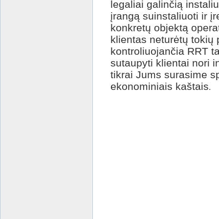
legaliai galinčią instal
įrangą suinstaliuoti ir 
konkretų objektą oper
klientas neturėtų tokių
kontroliuojančia RRT t
sutaupyti klientai nori 
tikrai Jums surasime s
ekonominiais kaštais
.