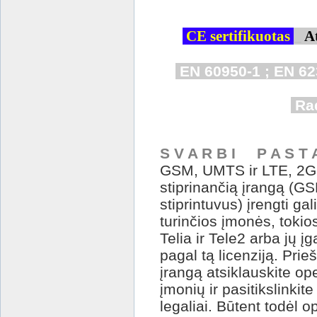
CE sertifikuotas
_
A
EN 60950-1 ;
EN 62
Rad
S V A R B I P A S T 
GSM, UMTS ir LTE, 2G, 
stiprinančią įrangą (G
stiprintuvus) įrengti gali
turinčios įmonės, tokio
Telia ir Tele2 arba jų įg
pagal tą licenziją. Prie
įrangą atsiklauskite o
įmonių ir pasitikslinkite
legaliai. Būtent todėl 