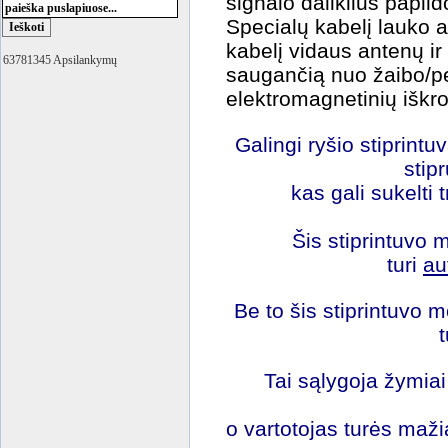
signalo daliklius papil
Specialų kabelį lauko 
kabelį vidaus antenų ir
63781345 Apsilankymų
saugančią nuo žaibo/p
elektromagnetinių iškrov
Galingi ryšio stiprintuv
stip
kas gali sukelti t
Šis stiprintuvo 
turi
au
Be to šis stiprintuvo m
t
Tai sąlygoja žymia
o vartotojas turės maži