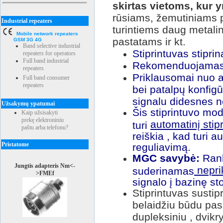
skirtas vietoms, kur y
rūsiams, žemutiniams 
Industrial repeaters
turintiems daug metalin
Mobile network repeaters
pastatams ir kt.
GSM 3G 4G
Band selective industrial
Stiprintuvas stipri
repeaters for operators
Full band industrial
Rekomenduojamas
repeaters
Priklausomai nuo an
Full band consumer
repeaters
bei patalpų konfig
signalu didesnes n
Užsakymų ypatumai
Šis stiprintuvo mod
Kaip užsisakyti
prekę elektroniniu
automatinį stip
turi
paštu arba telefonu?
reiškia , kad turi a
Pristatome
reguliavimą.
MGC savybė:
Rank
Jungtis adapteris Nm<-
nepri
suderinamas
>FMEf
signalo į bazinę sto
Stiprintuvas sustip
belaidžiu būdu pask
dupleksiniu , dvik