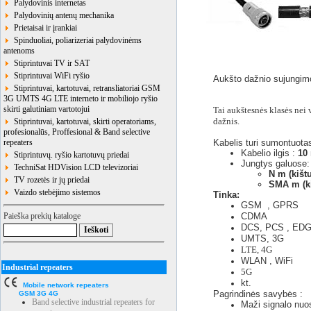
Palydovinis internetas
Palydovinių antenų mechanika
Prietaisai ir įrankiai
Spinduoliai, poliarizeriai palydovinėms
antenoms
Stiprintuvai TV ir SAT
Stiprintuvai WiFi ryšio
Aukšto dažnio sujungimo 
Stiprintuvai, kartotuvai, retransliatoriai GSM
3G UMTS 4G LTE interneto ir mobiliojo ryšio
skirti galutiniam vartotojui
Tai aukštesnės klasės nei
dažnis.
Stiprintuvai, kartotuvai, skirti operatoriams,
profesionalūs, Proffesional & Band selective
repeaters
Kabelis turi sumontuotas
Kabelio ilgis :
10
Stiprintuvų. ryšio kartotuvų priedai
Jungtys galuose:
TechniSat HDVision LCD televizoriai
N m (kišt
TV rozetės ir jų priedai
SMA m (ki
Vaizdo stebėjimo sistemos
Tinka:
GSM , GPRS
Paieška prekių kataloge
CDMA
DCS, PCS , ED
UMTS, 3G
LTE, 4G
WLAN , WiFi
Industrial repeaters
5G
kt.
Mobile network repeaters
Pagrindinės savybės :
GSM 3G 4G
Band selective industrial repeaters for
Maži signalo nuos