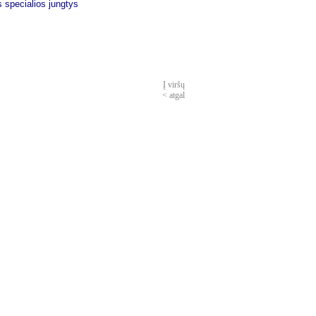
s specialios jungtys
Į viršų
< atgal