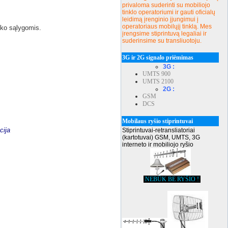
privaloma suderinti su mobiliojo
tinklo operatoriumi ir gauti oficialų
leidimą įrenginio įjungimui į
operatoriaus mobilųjį tinklą. Mes
uko sąlygomis.
įrengsime stiprintuvą legaliai ir
suderinsime su transliuotoju.
3G ir 2G signalo priėmimas
3G :
UMTS 900
UMTS 2100
2G :
GSM
DCS
Mobilaus ryšio stiprintuvai
cija
Stiprintuvai-retransliatoriai
(kartotuvai) GSM, UMTS, 3G
interneto ir mobiliojo ryšio
NEBŪK BE RYŠIO !