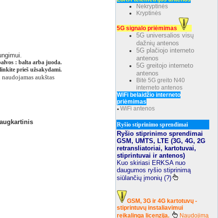
Nekryptinės
Kryptinės
5G signalo priėmimas
5G universalios visų
dažnių antenos
5G plačiojo interneto
ungimui.
antenos
alvos : balta arba juoda.
5G greitojo interneto
linkite prieš užsakydami.
antenos
ei naudojamas aukštas
Bitė 5G greito N40
interneto antenos
WiFi belaidžio interneto
priėmimas
WiFi antenos
●
daugkartinis
Ryšio stiprinimo sprendimai
Ryšio stiprinimo sprendimai
GSM, UMTS, LTE (3G, 4G, 2G
retransliatoriai, kartotuvai,
stiprintuvai ir antenos)
Kuo skiriasi ERKSA nuo
daugumos ryšio stiprinimą
siūlančių įmonių (?)
GSM, 3G ir 4G kartotuvų -
stiprintuvų instaliavimui
reikalinga licenzija.
Naudojimą