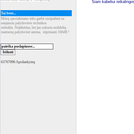
Šiam kabeliui reikalingo
Tai bent...
Mūsų specialistams teko garbė susipažinti su
naujausiu palydovinės technikos
stebuklu. Neįtikėtina, bet jau sukurta nedidelių
matmenų palydovinė antena, stiprinanti 100dB !
63767096 Apsilankymų