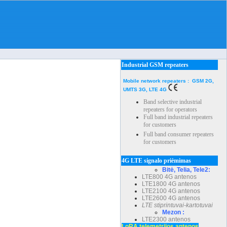
Industrial GSM repeaters
Mobile network repeaters : GSM 2G,
UMTS 3G, LTE 4G
Band selective industrial
repeaters for operators
Full band industrial repeaters
for customers
Full band consumer repeaters
for customers
4G LTE signalo priėmimas
Bitė, Telia, Tele2:
LTE800 4G antenos
LTE1800 4G antenos
LTE2100 4G antenos
LTE2600 4G antenos
LTE stiprintuvai-kartotuvai
Mezon :
LTE2300 antenos
LoRA telemetrijos antenos