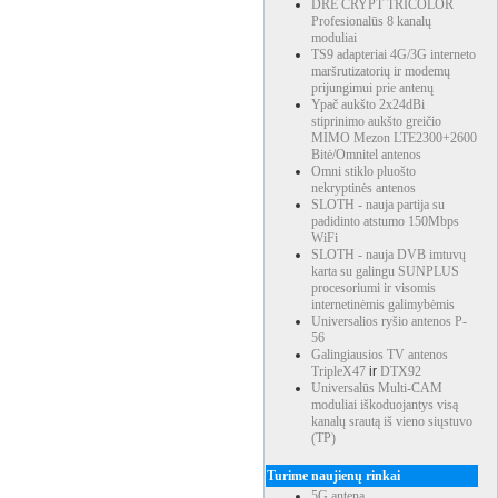
DRE CRYPT TRICOLOR
Profesionalūs 8 kanalų
moduliai
TS9 adapteriai 4G/3G interneto
maršrutizatorių ir modemų
prijungimui prie antenų
Ypač aukšto 2x24dBi
stiprinimo aukšto greičio
MIMO Mezon LTE2300+2600
Bitė/Omnitel antenos
Omni stiklo pluošto
nekryptinės antenos
SLOTH - nauja partija su
padidinto atstumo 150Mbps
WiFi
SLOTH - nauja DVB imtuvų
karta su galingu SUNPLUS
procesoriumi ir visomis
internetinėmis galimybėmis
Universalios ryšio antenos P-
56
Galingiausios TV antenos
TripleX47
ir
DTX92
Universalūs Multi-CAM
moduliai iškoduojantys visą
kanalų srautą iš vieno siųstuvo
(TP)
Turime naujienų rinkai
5G antena