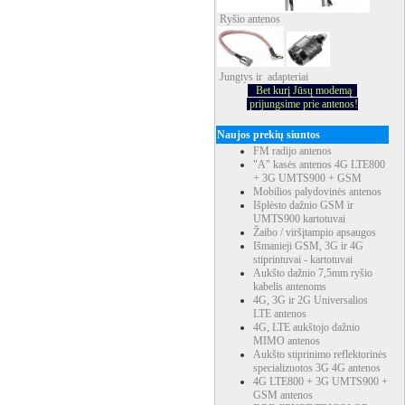
Ryšio
antenos
Jungtys ir adapteriai
Bet kurį Jūsų modemą
prijungsime prie antenos!
Naujos prekių siuntos
FM radijo antenos
"A" kasės antenos 4G LTE800
+ 3G UMTS900 + GSM
Mobilios palydovinės antenos
Išplėsto dažnio GSM ir
UMTS900 kartotuvai
Žaibo / viršįtampio apsaugos
Išmanieji GSM, 3G ir 4G
stiprintuvai - kartotuvai
Aukšto dažnio 7,5mm ryšio
kabelis antenoms
4G, 3G ir 2G Universalios
LTE antenos
4G, LTE aukštojo dažnio
MIMO antenos
Aukšto stiprinimo reflektorinės
specializuotos 3G 4G antenos
4G LTE800 + 3G UMTS900 +
GSM antenos