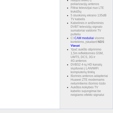
Naujos MIMO 2
poliarizacijų antenos
Filtrai televizijai nuo LTE
trukdžių
5 sluoksnių ekrano 135dB
TV kabelis
Kabelinės ir antžeminės
DVBT televizijų signalo
sumatoriai valdomi TV
pulteliu
CI
CAM
moduliai
visoms
kortelėms, įskaitant
NDS
Viasat
Ypač aukšto stiprinimo
1,5m reflektorinės GSM,
UMTS, DCS, 3G ir
4G antenos
DVBS2 4-ių HD kanalų
siųstuvas į LAN/WiFi
kompiuterių tinklą
Išorinės antenos adapteriai
Huawei ZTE modemams
neturintiems išorinio lizdo
Aukštos kokybės TV
kabelio sujungimai be
neigiamo efekto signalui