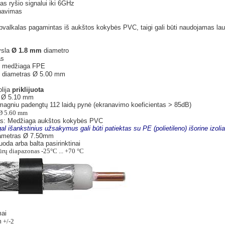
s ryšio signalui iki 6GHz
navimas
 apvalkalas pagamintas iš aukštos kokybės PVC, taigi gali būti naudojamas la
ysla
Ø 1.8 mm
diametro
as
ko medžiaga FPE
ko diametras Ø 5.00 mm
olija
priklijuota
 Ø 5.10 mm
magniu padengtų 112 laidų pynė (ekranavimo koeficientas > 85dB)
 Ø 5.60 mm
las: Medžiaga aukštos kokybės PVC
al išankstinius užsakymus gali būti patiektas su PE (polietileno) išorine izolia
diametras Ø 7.50mm
uoda arba balta pasirinktinai
rų diapazonas -25°C ... +70 °C
mai
m
+/-2