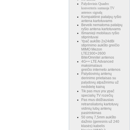
Palydovinis Quadro
konverteris sumuoja TV
antenos signalą
Kompaktinė patalpų ryšio
antena kartotuvams
Beveik nematoma patalpų
ryšio antena kartotuvams
Išmanieji mobilaus ryšio
stiprintuvai
Ypač aukšto 2x24dBi
stiprinimo aukšto greičio
MIMO Mezon
LTE2300+2600
Bitė/Omnitel antenos
4G++ LTE Advanced
maksimalaus
greičio interneto antenos
Palydovinių antenų
derinimo prietaisas su
palydovų atpažinimu už
nedidelę kainą
Tik pas mus yra ypač
specialių TV rozečių
Pas mus didžiausias
retransliatorių kartotuvų
vidinių lubų antenų
pasirinkimas
50 omų 7,5mm aukšto
dažnio (geresnis už 240
klasės) kabelis