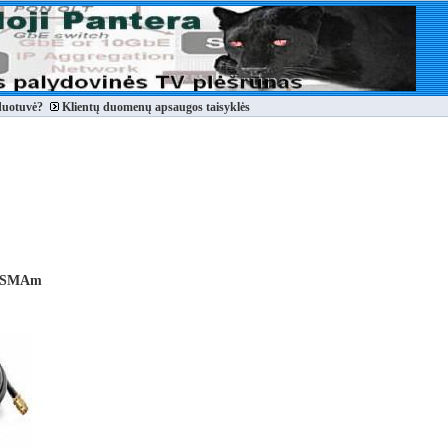
duotuvė?
Klientų duomenų apsaugos taisyklės
m-SMAm