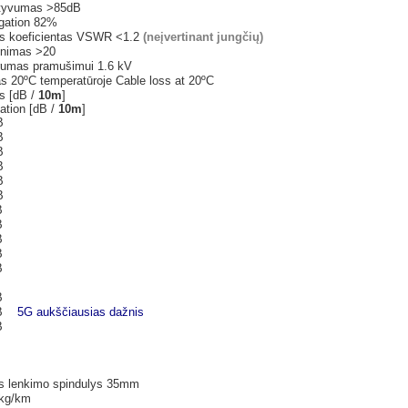
ktyvumas >85dB
agation 82%
s koeficientas VSWR <1.2
(neįvertinant jungčių)
inimas >20
arumas pramušimui 1.6 kV
as 20ºC temperatūroje Cable loss at 20ºC
s [dB /
10m
]
ation [dB /
10m
]
3dB
8dB
8dB
1dB
0dB
0dB
0dB
dB
7dB
5dB
dB
7dB
2dB
5G aukščiausias dažnis
dB
s lenkimo spindulys 35mm
 kg/km