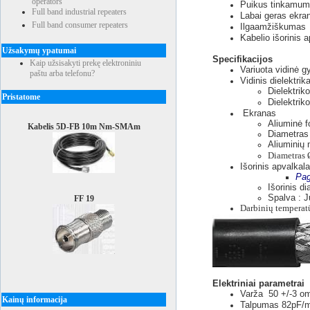
operators
Puikus tinkamuma
Full band industrial repeaters
Labai geras ekra
Full band consumer repeaters
Ilgaamžiškumas
Kabelio išorinis
Užsakymų ypatumai
Specifikacijos
Kaip užsisakyti prekę elektroniniu
Variuota vidinė g
paštu arba telefonu?
Vidinis dielektrik
Dielektri
Pristatome
Dielektri
Ekranas
Aliuminė f
Kabelis 5D-FB 10m Nm-SMAm
Diametras
Aliuminių 
Diametras
Išorinis apvalka
Pag
Išorinis 
Spalva : J
FF 19
Darbinių temperatū
Elektriniai parametrai
Varža 50 +/-3 o
Kainų informacija
Talpumas 82pF/