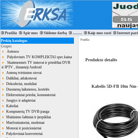
Pradžia
Apie mus
Siūlome darbą
..........
Kaip mus rasti
Internet par
Pradžia
Prekių katalogas
Grupės
Antenos
Palydovinės TV KOMPLEKTAI spec.kaina
Produkto detalės
Skaitmeninės TV imtuvai ir priedėliai DVB
ir IPTV , išmanieji Android
Antenų tvirtinimo stovai
Dalikliai, atšakotuvai
Dekoderiai, moduliai
Kabelis 5D-FB 10m N
Duomenų laikmenos, kortelės
Elektroniniai priedai, komutatoriai
Jungtys ir adapteriai
Kabeliai
Kompiuterių TV DVB įranga
Maitinimo šaltiniai ir įterpikliai
Maršrutizatoriai, modemai
Motorai ir pozicionieriai
Palydoviniai konverteriai