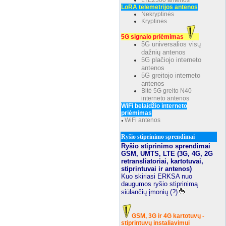
LTE2300 antenos
LoRA telemetrijos antenos
Nekryptinės
Kryptinės
5G signalo priėmimas
5G universalios visų
dažnių antenos
5G plačiojo interneto
antenos
5G greitojo interneto
antenos
Bitė 5G greito N40
interneto antenos
WiFi belaidžio interneto
priėmimas
WiFi antenos
●
Ryšio stiprinimo sprendimai
Ryšio stiprinimo sprendimai
GSM, UMTS, LTE (3G, 4G, 2G
retransliatoriai, kartotuvai,
stiprintuvai ir antenos)
Kuo skiriasi ERKSA nuo
daugumos ryšio stiprinimą
siūlančių įmonių (?)
GSM, 3G ir 4G kartotuvų -
stiprintuvų instaliavimui