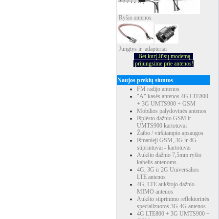
Ryšio
antenos
Jungtys ir adapteriai
Bet kurį Jūsų modemą
prijungsime prie antenos!
Naujos prekių siuntos
FM radijo antenos
"A" kasės antenos 4G LTE800
+ 3G UMTS900 + GSM
Mobilios palydovinės antenos
Išplėsto dažnio GSM ir
UMTS900 kartotuvai
Žaibo / viršįtampio apsaugos
Išmanieji GSM, 3G ir 4G
stiprintuvai - kartotuvai
Aukšto dažnio 7,5mm ryšio
kabelis antenoms
4G, 3G ir 2G Universalios
LTE antenos
4G, LTE aukštojo dažnio
MIMO antenos
Aukšto stiprinimo reflektorinės
specializuotos 3G 4G antenos
4G LTE800 + 3G UMTS900 +