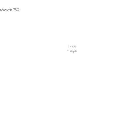
 adapteris 75Ω
Į viršų
< atgal