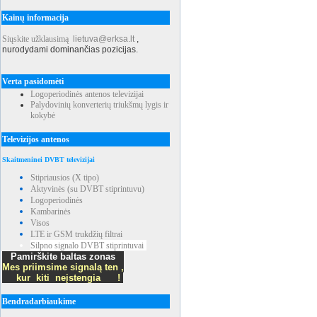
Kainų informacija
Siųskite užklausimą
lietuva@erksa.lt
,
nurodydami dominančias pozicijas.
Verta pasidomėti
Logoperiodinės antenos televizijai
Palydovinių konverterių triukšmų lygis ir
kokybė
Televizijos antenos
Skaitmeninei DVBT televizijai
Stipriausios (X tipo)
Aktyvinės (su DVBT stiprintuvu)
Logoperiodinės
Kambarinės
Visos
LTE ir GSM trukdžių filtrai
Silpno signalo DVBT stiprintuvai
Pamirškite baltas zonas
Mes priimsime signalą ten ,
kur kiti neįstengia !
Bendradarbiaukime