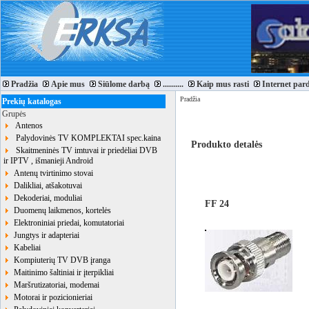
Pradžia
Apie mus
Siūlome darbą
..........
Kaip mus rasti
Internet par
Pradžia
Prekių katalogas
Grupės
Antenos
Palydovinės TV KOMPLEKTAI spec.kaina
Produkto detalės
Skaitmeninės TV imtuvai ir priedėliai DVB
ir IPTV , išmanieji Android
Antenų tvirtinimo stovai
Dalikliai, atšakotuvai
Dekoderiai, moduliai
FF 24
Duomenų laikmenos, kortelės
Elektroniniai priedai, komutatoriai
Jungtys ir adapteriai
Kabeliai
Kompiuterių TV DVB įranga
Maitinimo šaltiniai ir įterpikliai
Maršrutizatoriai, modemai
Motorai ir pozicionieriai