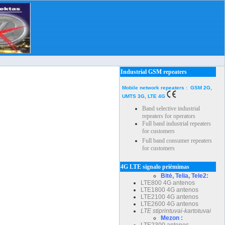
Industrial GSM repeaters
Mobile network repeaters : GSM 2G,
UMTS 3G, LTE 4G
Band selective industrial
repeaters for operators
Full band industrial repeaters
for customers
Full band consumer repeaters
for customers
4G LTE signalo priėmimas
Bitė, Telia, Tele2:
LTE800 4G antenos
LTE1800 4G antenos
LTE2100 4G antenos
LTE2600 4G antenos
LTE stiprintuvai-kartotuvai
Mezon :