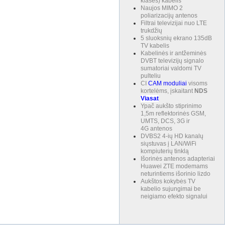
klasės) kabelis
Naujos MIMO 2
poliarizacijų antenos
Filtrai televizijai nuo LTE
trukdžių
5 sluoksnių ekrano 135dB
TV kabelis
Kabelinės ir antžeminės
DVBT televizijų signalo
sumatoriai valdomi TV
pulteliu
CI
CAM
moduliai
visoms
kortelėms, įskaitant
NDS
Viasat
Ypač aukšto stiprinimo
1,5m reflektorinės GSM,
UMTS, DCS, 3G ir
4G antenos
DVBS2 4-ių HD kanalų
siųstuvas į LAN/WiFi
kompiuterių tinklą
Išorinės antenos adapteriai
Huawei ZTE modemams
neturintiems išorinio lizdo
Aukštos kokybės TV
kabelio sujungimai be
neigiamo efekto signalui