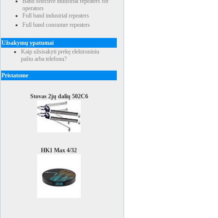
Band selective industrial repeaters for
operators
Full band industrial repeaters
Full band consumer repeaters
Užsakymų ypatumai
Kaip užsisakyti prekę elektroniniu
paštu arba telefonu?
Pristatome
Stovas 2jų dalių 502C6
HK1 Max 4/32