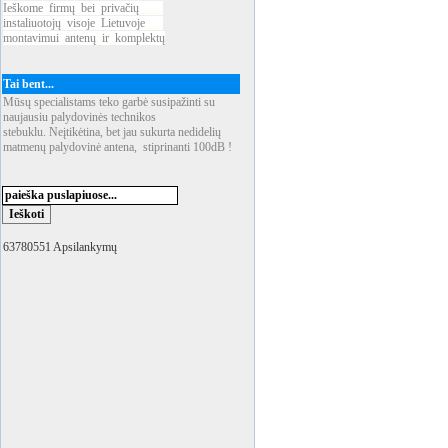
Ieškome
_
firmų
_
bei
_
privačių
____
instaliuotojų
_
visoje
_
Lietuvoje
___
montavimui
_
antenų
_
ir
_
komplektų
Tai bent...
Mūsų specialistams teko garbė susipažinti su
naujausiu palydovinės technikos
stebuklu. Neįtikėtina, bet jau sukurta nedidelių
matmenų palydovinė antena, stiprinanti 100dB !
63780551 Apsilankymų