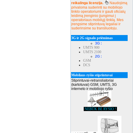
reikalinga licenzija.
Naudojimą
privaloma suderinti su mobiliojo
tinklo operatoriumi ir gauti oficialų
leidimą įrenginio įjungimui į
operatoriaus mobilųjį tinklą. Mes
įrengsime stiprintuvą legaliai ir
suderinsime su transliuotoju.
3G ir 2G signalo priėmimas
3G :
UMTS 900
UMTS 2100
2G :
GSM
DCS
Mobilaus ryšio stiprintuvai
Stiprintuvai-retransliatoriai
(kartotuvai) GSM, UMTS, 3G
interneto ir mobiliojo ryšio
NEBŪK BE RYŠIO !