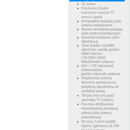
5G antena
Palydovinis Quadro
konverteris sumuoja TV
antenos signalą
Kompaktinė patalpų ryšio
antena kartotuvams
Beveik nematoma patalpų
ryšio antena kartotuvams
Išmanieji mobilaus ryšio
stiprintuvai
Ypač aukšto 2x24dBi
stiprinimo aukšto greičio
MIMO Mezon
LTE2300+2600
Bitė/Omnitel antenos
4G++ LTE Advanced
maksimalaus
greičio interneto antenos
Palydovinių antenų
derinimo prietaisas su
palydovų atpažinimu už
nedidelę kainą
Tik pas mus yra ypač
specialių TV rozečių
Pas mus didžiausias
retransliatorių kartotuvų
vidinių lubų antenų
pasirinkimas
50 omų 7,5mm aukšto
dažnio (geresnis už 240