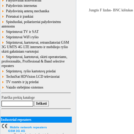
Palydoviniai konverteriai
Palydovinis internetas
Jungtis F lizdas- BNC kištukas
Palydovinių antenų mechanika
Prietaisai ir įrankiai
Spinduoliai, poliarizeriai palydovinėms
antenoms
Stiprintuvai TV ir SAT
Stiprintuvai WiFi ryšio
Stiprintuvai, kartotuvai, retransliatoriai GSM
3G UMTS 4G LTE interneto ir mobiliojo ryšio
skirti galutiniam vartotojui
Stiprintuvai, kartotuvai, skirti operatoriams,
profesionalūs, Proffesional & Band selective
repeaters
Stiprintuvų. ryšio kartotuvų priedai
TechniSat HDVision LCD televizoriai
TV rozetės ir jų priedai
Vaizdo stebėjimo sistemos
Paieška prekių kataloge
Industrial repeaters
Mobile network repeaters
GSM 3G 4G