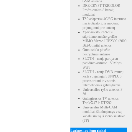
GSM antenos
DRE CRYPT TRICOLOR
Profesionalūs 8 kanalų
moduliai
TS9 adapteriai 4G/3G interneto
maršrutizatorių ir modemų
prijungimui prie antenų
Ypač aukšto 2x24dBi
stiprinimo aukšto greičio
MIMO Mezon LTE2300+2600
Bitė/Omnitel antenos
Omni stiklo pluošto
nekryptinės antenos
SLOTH - nauja partija su
padidinto atstumo 150Mbps
WiFi
SLOTH - nauja DVB imtuvų
karta su galingu SUNPLUS
procesoriumi ir visomis
internetinėmis galimybėmis
Universalios ryšio antenos P-
56
Galingiausios TV antenos
TripleX47
ir
DTX92
Universalūs Multi-CAM
moduliai iškoduojantys visą
kanalų srautą iš vieno siųstuvo
(TP)
Turime naujienų rinkai