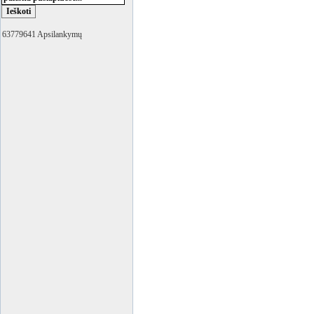
63779641 Apsilankymų