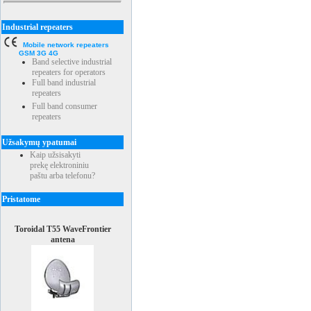
Industrial repeaters
Mobile network repeaters
GSM 3G 4G
Band selective industrial
repeaters for operators
Full band industrial
repeaters
Full band consumer
repeaters
Užsakymų ypatumai
Kaip užsisakyti
prekę elektroniniu
paštu arba telefonu?
Pristatome
Toroidal T55 WaveFrontier
antena