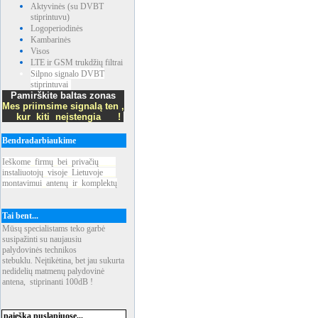
Aktyvinės (su DVBT
stiprintuvu)
Logoperiodinės
Kambarinės
Visos
LTE ir GSM trukdžių filtrai
Silpno signalo DVBT
stiprintuvai
Pamirškite baltas zonas
Mes priimsime signalą ten ,
kur kiti neįstengia !
Bendradarbiaukime
Ieškome
_
firmų
_
bei
_
privačių
____
instaliuotojų
_
visoje
_
Lietuvoje
___
montavimui
_
antenų
_
ir
_
komplektų
Tai bent...
Mūsų specialistams teko garbė
susipažinti su naujausiu
palydovinės technikos
stebuklu. Neįtikėtina, bet jau sukurta
nedidelių matmenų palydovinė
antena, stiprinanti 100dB !