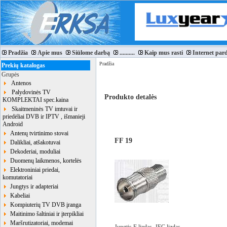
Pradžia
Apie mus
Siūlome darbą
..........
Kaip mus rasti
Internet par
Pradžia
Prekių katalogas
Grupės
Antenos
Palydovinės TV
Produkto detalės
KOMPLEKTAI spec.kaina
Skaitmeninės TV imtuvai ir
priedėliai DVB ir IPTV , išmanieji
Android
Antenų tvirtinimo stovai
FF 19
Dalikliai, atšakotuvai
Dekoderiai, moduliai
Duomenų laikmenos, kortelės
Elektroniniai priedai,
komutatoriai
Jungtys ir adapteriai
Kabeliai
Kompiuterių TV DVB įranga
Maitinimo šaltiniai ir įterpikliai
Maršrutizatoriai, modemai