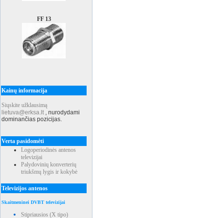
FF 13
Kainų informacija
Siųskite užklausimą
lietuva@erksa.lt
,
nurodydami
dominančias pozicijas.
Verta pasidomėti
Logoperiodinės antenos
televizijai
Palydovinių konverterių
triukšmų lygis ir kokybė
Televizijos antenos
Skaitmeninei DVBT televizijai
Stipriausios (X tipo)