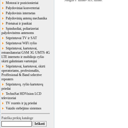
Jungtis F lizdas- IEC lizdas.
Motorai ir pozicionieriai
Palydoviniai konverteriai
Palydovinis internetas
Palydovinių antenų mechanika
Prietaisai ir įrankiai
Spinduoliai, poliarizeriai
palydovinėms antenoms
Stiprintuvai TV ir SAT
Stiprintuvai WiFi ryšio
Stiprintuvai, kartotuvai,
retransliatoriai GSM 3G UMTS 4G
LTE interneto ir mobiliojo ryšio
skirti galutiniam vartotojui
Stiprintuvai, kartotuvai, skirti
operatoriams, profesionalūs,
Proffesional & Band selective
repeaters
Stiprintuvų. ryšio kartotuvų
priedai
TechniSat HDVision LCD
televizoriai
TV rozetės ir jų priedai
Vaizdo stebėjimo sistemos
Paieška prekių kataloge