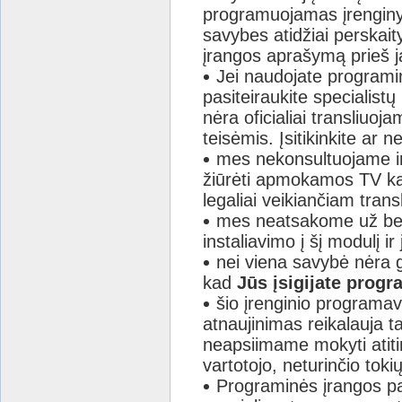
programuojamas įrenginys 
savybes atidžiai perskai
įrangos aprašymą prieš j
Jei naudojate programi
pasiteiraukite specialistų
nėra oficialiai transliuoj
teisėmis. Įsitikinkite ar n
mes nekonsultuojame 
žiūrėti apmokamos TV k
legaliai veikiančiam transl
mes neatsakome už bet
instaliavimo į šį modulį
nei viena savybė nėra 
kad
Jūs įsigijate prog
šio įrenginio programav
atnaujinimas reikalauja t
neapsiimame mokyti atitin
vartotojo, neturinčio tokių
Programinės įrangos pa