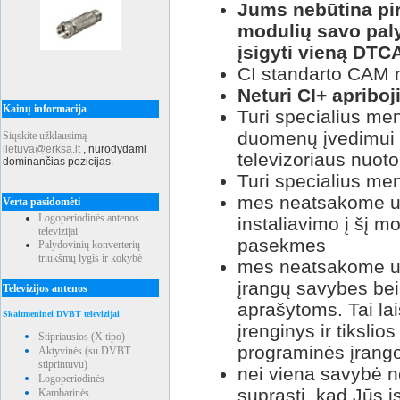
Jums nebūtina pir
modulių savo paly
įsigyti vieną DTC
CI standarto CAM 
Neturi CI+ apribo
Kainų informacija
Turi specialius me
duomenų įvedimui 
Siųskite užklausimą
lietuva@erksa.lt
,
nurodydami
televizoriaus nuotol
dominančias pozicijas.
Turi specialius me
mes neatsakome už
Verta pasidomėti
Logoperiodinės antenos
instaliavimo į šį m
televizijai
pasekmes
Palydovinių konverterių
triukšmų lygis ir kokybė
mes neatsakome už 
įrangų savybes bei j
Televizijos antenos
aprašytoms. Tai l
Skaitmeninei DVBT televizijai
įrenginys ir tiksli
Stipriausios (X tipo)
programinės įrango
Aktyvinės (su DVBT
stiprintuvu)
nei viena savybė 
Logoperiodinės
suprasti, kad Jūs 
Kambarinės