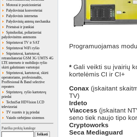
Motorai ir pozicionieriai
Palydoviniai konverteriai
Palydovinis internetas
Palydovinių antenų mechanika
Prietaisai ir įrankiai
Spinduoliai, poliarizeriai
palydovinėms antenoms
Stiprintuvai TV ir SAT
Programuojamas modul
Stiprintuvai WiFi ryšio
Stiprintuvai, kartotuvai,
retransliatoriai GSM 3G UMTS 4G
LTE interneto ir mobiliojo ryšio
*
Gali veikti su įvairių
skirti galutiniam vartotojui
Stiprintuvai, kartotuvai, skirti
kortelėmis
CI ir CI+
operatoriams, profesionalūs,
Proffesional & Band selective
repeaters
Conax
(įskaitant skait
Stiprintuvų. ryšio kartotuvų
TV)
priedai
Irdeto
TechniSat HDVision LCD
televizoriai
Viaccess
(įskaitant NT
TV rozetės ir jų priedai
seno tiek naujo tipo kor
Vaizdo stebėjimo sistemos
Cryptoworks
Paieška prekių kataloge
Seca Mediaguard