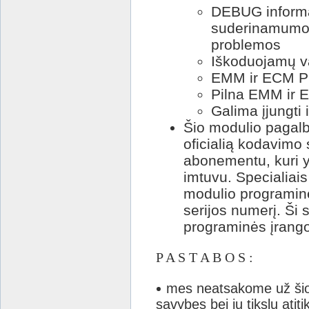
DEBUG informaci
suderinamumo s
problemos
Iškoduojamų va
EMM ir ECM P
Pilna EMM ir E
Galima įjungti
Šio modulio pagalb
oficialią kodavimo
abonementu, kuri yr
imtuvu. Specialiais
modulio programinę
serijos numerį. Ši
programinės įrangos
P A S T A B O S :
mes neatsakome už šio 
savybes bei jų tikslų atit