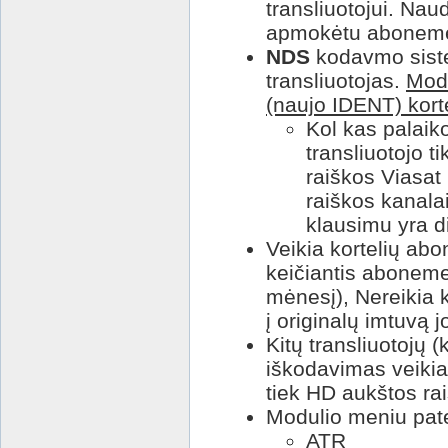
transliuotojui. Naud
apmokėtu abonem
NDS
kodavmo sist
transliuotojas.
Modu
(naujo IDENT) kort
Kol kas palai
transliuotojo t
raiškos Viasat
raiškos kanala
klausimu yra di
Veikia kortelių ab
keičiantis abonemen
mėnesį), Nereikia ko
į originalų imtuvą
Kitų transliuotojų (
iškodavimas veikia
tiek HD aukštos ra
Modulio meniu pate
ATR