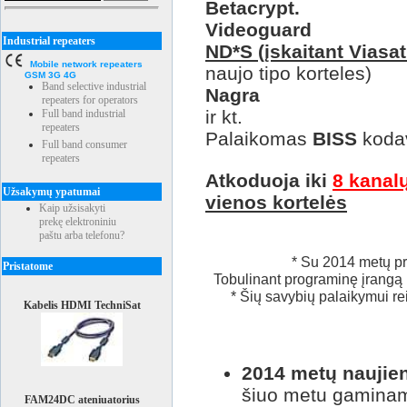
Betacrypt.
Videoguard
Industrial repeaters
ND*S (įskaitant Viasat
Mobile network repeaters
naujo tipo korteles)
GSM 3G 4G
Band selective industrial
Nagra
repeaters for operators
ir kt.
Full band industrial
repeaters
Palaikomas
BISS
koda
Full band consumer
repeaters
Atkoduoja iki
8 kanal
Užsakymų ypatumai
vienos kortelės
Kaip užsisakyti
prekę elektroniniu
paštu arba telefonu?
* Su 2014 metų pr
Pristatome
Tobulinant programinę įrangą 
* Šių savybių palaikymui r
Kabelis HDMI TechniSat
2014 metų naujie
šiuo metu gaminam
FAM24DC ateniuatorius