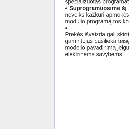
specializuotas programat
Suprogramuosime šį 
neveiks kažkuri apmokėta
modulio programą tos kor
Prekės
išvaizda gali ski
gamintojas pasilieka teisę 
modelio pavadinimą jeigu t
elektrinėms savybėms.