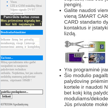
Visos
įrenginį.
LTE ir GSM trukdžių filtrai
Galite naudoti vien
Silpno signalo DVBT
stiprintuvai
vieną SMART CARD 
Pamirškite baltas zonas
Mes priimsime signalą ten ,
CARD standarto dydž
kur kiti neįstengia !
kontaktus ir įstaty
Bendradarbiaukime
lizdą.
Ieškome
_
firmų
_
bei
_
privačių
____
instaliuotojų
_
visoje
_
Lietuvoje
___
montavimui
_
antenų
_
ir
_
komplektų
Tai bent...
Mūsų specialistams teko garbė
susipažinti su naujausiu
Yra programinė įra
palydovinės technikos
stebuklu. Neįtikėtina, bet jau sukurta
Šio modulio pagalba
nedidelių matmenų palydovinė
palydovinę priėmi
antena, stiprinanti 100dB !
kortele ir naudoti
bet kokį kitą palydo
moduliams/dekode
Jūs privalote mokė
63783184 Apsilankymų