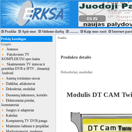
Pradžia
Apie mus
Siūlome darbą
..........
Kaip mus rasti
Internet par
Pradžia
Prekių katalogas
Grupės
Antenos
Palydovinės TV
Produkto detalės
KOMPLEKTAI spec.kaina
Skaitmeninės TV imtuvai ir
priedėliai DVB ir IPTV , išmanieji
Dekoderiai, moduliai
Android
Antenų tvirtinimo stovai
Dalikliai, atšakotuvai
Dekoderiai, moduliai
Modulis DT CAM Tw
Duomenų laikmenos, kortelės
Elektroniniai priedai,
komutatoriai
Jungtys ir adapteriai
Kabeliai
Kompiuterių TV DVB įranga
Maitinimo šaltiniai ir įterpikliai
Maršrutizatoriai, modemai