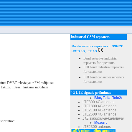
Industrial GSM repeaters
Mobile network repeaters : GSM 2G,
UMTS 3G, LTE 4G
Band selective industrial
repeaters for operators
Full band industrial repeaters
for customers
Full band consumer repeaters
for customers
tinei DVBT televizijai ir FM radijui su
 trikdžių filtras. Tinkama mobiliam
4G LTE signalo priėmimas
Bitė, Telia, Tele2:
LTE800 4G antenos
LTE1800 4G antenos
LTE2100 4G antenos
LTE2600 4G antenos
LTE stiprintuvai-kartotuvai
stiprintuvu.
Mezon :
LTE2300 antenos
LoRA telemetrijos antenos