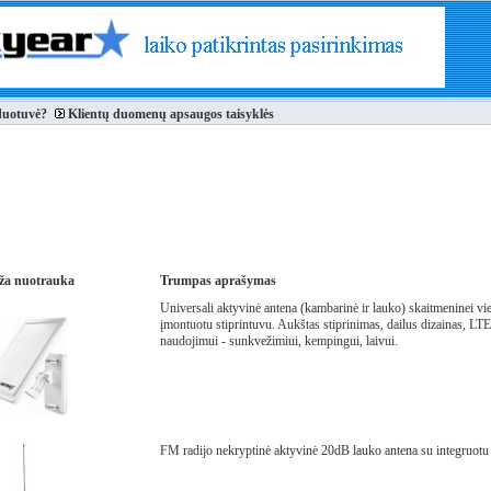
duotuvė?
Klientų duomenų apsaugos taisyklės
ža nuotrauka
Trumpas aprašymas
Universali aktyvinė antena (kambarinė ir lauko) skaitmeninei vie
įmontuotu stiprintuvu. Aukštas stiprinimas, dailus dizainas, LTE
naudojimui - sunkvežimiui, kempingui, laivui.
FM radijo nekryptinė aktyvinė 20dB lauko antena su integruotu 