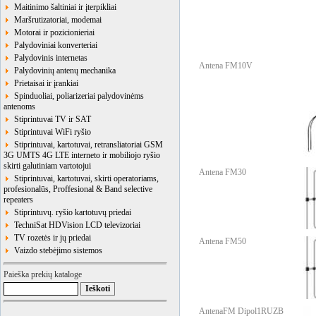
Maitinimo šaltiniai ir įterpikliai
Maršrutizatoriai, modemai
Motorai ir pozicionieriai
Palydoviniai konverteriai
Palydovinis internetas
Antena FM10V
Palydovinių antenų mechanika
Prietaisai ir įrankiai
Spinduoliai, poliarizeriai palydovinėms
antenoms
Stiprintuvai TV ir SAT
Stiprintuvai WiFi ryšio
Stiprintuvai, kartotuvai, retransliatoriai GSM
3G UMTS 4G LTE interneto ir mobiliojo ryšio
skirti galutiniam vartotojui
Antena FM30
Stiprintuvai, kartotuvai, skirti operatoriams,
profesionalūs, Proffesional & Band selective
repeaters
Stiprintuvų. ryšio kartotuvų priedai
TechniSat HDVision LCD televizoriai
TV rozetės ir jų priedai
Antena FM50
Vaizdo stebėjimo sistemos
Paieška prekių kataloge
AntenaFM Dipol1RUZB