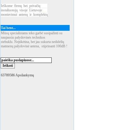
Ieškome
_
firmų
_
bei
_
privačių
____
instaliuotojų
_
visoje
_
Lietuvoje
___
montavimui
_
antenų
_
ir
_
komplektų
Tai bent...
Mūsų specialistams teko garbė susipažinti su
naujausiu palydovinės technikos
stebuklu. Neįtikėtina, bet jau sukurta nedidelių
matmenų palydovinė antena, stiprinanti 100dB !
63789586 Apsilankymų