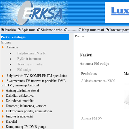
Pradžia
Apie mus
Siūlome darbą
..........
Kaip mus rasti
Internet par
Pradžia
Prekių katalogas
Grupės
Antenos
Palydovinės TV ir R
Naršyti
Ryšio ir interneto
Antenos
:
FM radijo
Televizijos ir radijo
FM radijo
Produktas
Ma
Palydovinės TV KOMPLEKTAI spec.kaina
Skaitmeninės TV imtuvai ir priedėliai DVB
A klasės antena A- X800
ir IPTV , išmanieji Android
Antenų tvirtinimo stovai
Dalikliai, atšakotuvai
Dekoderiai, moduliai
Duomenų laikmenos, kortelės
Elektroniniai priedai, komutatoriai
Jungtys ir adapteriai
Antena FM SV
Kabeliai
Kompiuterių TV DVB įranga