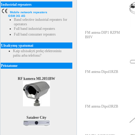
Industrial repeaters
Mobile network repeaters
GSM 3G 4G
Band selective industrial repeaters for
operators
Full band industrial repeaters
FM antena DIP1 RZPM
Full band consumer repeaters
BHV
Užsakymų ypatumai
Kaip užsisakyti prekę elektroniniu
paštu arba telefonu?
Pristatome
FM antena Dipol1RZB
RF kamera ML2051BW
FM antena Dipol3RZB
Sataleer City