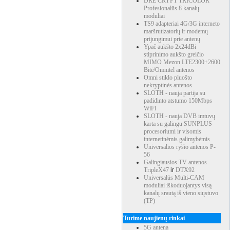
DRE CRYPT TRICOLOR
Profesionalūs 8 kanalų
moduliai
TS9 adapteriai 4G/3G interneto
maršrutizatorių ir modemų
prijungimui prie antenų
Ypač aukšto 2x24dBi
stiprinimo aukšto greičio
MIMO Mezon LTE2300+2600
Bitė/Omnitel antenos
Omni stiklo pluošto
nekryptinės antenos
SLOTH - nauja partija su
padidinto atstumo 150Mbps
WiFi
SLOTH - nauja DVB imtuvų
karta su galingu SUNPLUS
procesoriumi ir visomis
internetinėmis galimybėmis
Universalios ryšio antenos P-
56
Galingiausios TV antenos
TripleX47
ir
DTX92
Universalūs Multi-CAM
moduliai iškoduojantys visą
kanalų srautą iš vieno siųstuvo
(TP)
Turime naujienų rinkai
5G antena