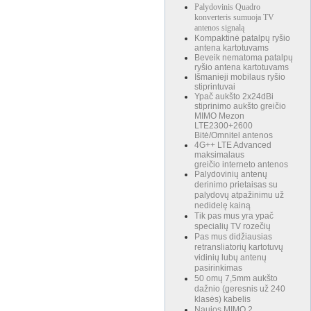
Palydovinis Quadro
konverteris sumuoja TV
antenos signalą
Kompaktinė patalpų ryšio
antena kartotuvams
Beveik nematoma patalpų
ryšio antena kartotuvams
Išmanieji mobilaus ryšio
stiprintuvai
Ypač aukšto 2x24dBi
stiprinimo aukšto greičio
MIMO Mezon
LTE2300+2600
Bitė/Omnitel antenos
4G++ LTE Advanced
maksimalaus
greičio interneto antenos
Palydovinių antenų
derinimo prietaisas su
palydovų atpažinimu už
nedidelę kainą
Tik pas mus yra ypač
specialių TV rozečių
Pas mus didžiausias
retransliatorių kartotuvų
vidinių lubų antenų
pasirinkimas
50 omų 7,5mm aukšto
dažnio (geresnis už 240
klasės) kabelis
Naujos MIMO 2