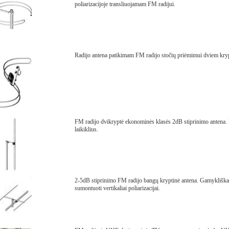
poliarizacijoje transliuojamam FM radijui.
Radijo antena patikimam FM radijo stočių priėmimui dviem krypt
FM radijo dvikryptė ekonominės klasės 2dB stiprinimo antena. P
laikiklius.
2-5dB stiprinimo FM radijo bangų kryptinė antena. Gamykliškai sk
sumontuoti vertikaliai poliarizacijai.