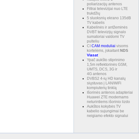
poliarizacijų antenos
Filtrai televizijai nuo LTE
trukdžių
5 sluoksnių ekrano 135dB
TV kabelis
Kabelinės ir antžeminės
DVBT televizijų signalo
sumatoriai valdomi TV
pulteliu
CI
CAM
moduliai
visoms
kortelėms, įskaitant
NDS
Viasat
Ypač aukšto stiprinimo
1,5m reflektorinės GSM,
UMTS, DCS, 3G ir
4G antenos
DVBS2 4-ių HD kanalų
siųstuvas į LAN/WiFi
kompiuterių tinklą
Išorinės antenos adapteriai
Huawei ZTE modemams
neturintiems išorinio lizdo
Aukštos kokybės TV
kabelio sujungimai be
neigiamo efekto signalui