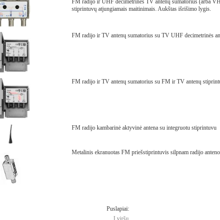
FM radijo ir UHF decimetrinės TV antenų sumatorius (arba VH
stiprintuvų atjungiamais maitinimais. Aukštas išrišimo lygis.
FM radijo ir TV antenų sumatorius su TV UHF decimetrinės ant
FM radijo ir TV antenų sumatorius su FM ir TV antenų stiprin
FM radijo kambarinė aktyvinė antena su integruotu stiprintuvu
Metalinis ekranuotas FM priešstiprintuvis silpnam radijo anteno
Puslapiai:
Į viršų