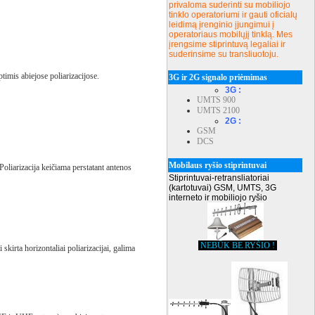
privaloma suderinti su mobiliojo
tinklo operatoriumi ir gauti oficialų
leidimą įrenginio įjungimui į
operatoriaus mobilųjį tinklą. Mes
įrengsime stiprintuvą legaliai ir
suderinsime su transliuotoju.
imis abiejose poliarizacijose.
3G ir 2G signalo priėmimas
3G :
UMTS 900
UMTS 2100
2G :
GSM
DCS
Mobilaus ryšio stiprintuvai
oliarizacija keičiama perstatant antenos
Stiprintuvai-retransliatoriai
(kartotuvai) GSM, UMTS, 3G
interneto ir mobiliojo ryšio
NEBŪK BE RYŠIO !
irta horizontaliai poliarizacijai, galima