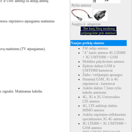
F ir UHF antenų) su abiejų antenų
Ryšio
antenos
enos stiprintuvo atjungiamu maitinimu
Jungtys ir adapteriai
Bet kurį Jūsų modemą
prijungsime prie antenos!
Naujos prekių siuntos
FM radijo antenos
tuvų maitinimu (TV atjungiamas).
"A" kasės antenos 4G LTE800
+ 3G UMTS900 + GSM
Mobilios palydovinės antenos
Išplėsto dažnio GSM ir
UMTS900 kartotuvai
Žaibo / viršįtampio apsaugos
Išmanieji GSM, 3G ir 4G
stiprintuvai - kartotuvai
Aukšto dažnio 7,5mm ryšio
s signalui. Maitinamas kabeliu.
kabelis antenoms
4G, 3G ir 2G Universalios
LTE antenos
4G, LTE aukštojo dažnio
MIMO antenos
Aukšto stiprinimo reflektorinės
specializuotos 3G 4G antenos
4G LTE800 + 3G UMTS900 +
GSM antenos