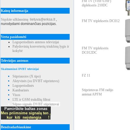
FM TV (VHF/UHF)
diplekseris 210DC
Kainų informacija
Siųskite užklausimą
lietuva@erksa.lt
,
FM TV triplekseris DC012
nurodydami dominančias pozicijas.
Verta pasidomėti
Logoperiodinės antenos televizijai
Palydovinių konverterių triukšmų lygis ir
FM TV triplekseris
kokybė
DC012DC
Televizijos antenos
Skaitmeninei DVBT televizijai
FZ 11
Stipriausios (X tipo)
Aktyvinės (su DVBT stiprintuvu)
Logoperiodinės
Stiprintuvas FM radijo
Kambarinės
antenai APFM
Visos
LTE ir GSM trukdžių filtrai
Silpno signalo DVBT stiprintuvai
Pamirškite baltas zonas
Mes priimsime signalą ten ,
kur kiti neįstengia !
Bendradarbiaukime