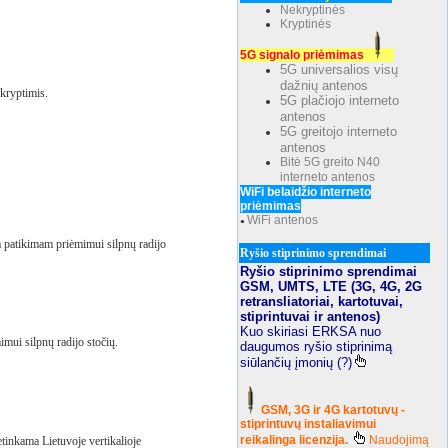
Nekryptinės
Kryptinės
5G signalo priėmimas
5G universalios visų
dažnių antenos
kryptimis.
5G plačiojo interneto
antenos
5G greitojo interneto
antenos
Bitė 5G greito N40
interneto antenos
WiFi belaidžio interneto
priėmimas
WiFi antenos
●
 patikimam priėmimui silpnų radijo
Ryšio stiprinimo sprendimai
Ryšio stiprinimo sprendimai
GSM, UMTS, LTE (3G, 4G, 2G
retransliatoriai, kartotuvai,
stiprintuvai ir antenos)
Kuo skiriasi ERKSA nuo
mui silpnų radijo stočių.
daugumos ryšio stiprinimą
siūlančių įmonių (?)
GSM, 3G ir 4G kartotuvų -
stiprintuvų instaliavimui
reikalinga licenzija.
Naudojimą
tinkama Lietuvoje vertikalioje