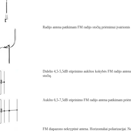
Radijo antena patikimam FM radijo stočių priėmimui įvairiomis 
Didelio 4,5-5,5dB stiprinimo aukštos kokybės FM radijo antena
stočių.
Aukšto 6,5-7,5dB stiprinimo FM radijo antena patikimam priėmi
FM diapazono nekryptinė antena. Horizontaliai poliarizacijai. Ne