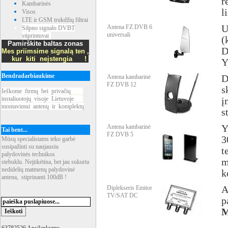
r
Kambarinės
l
Visos
LTE ir GSM trukdžių filtrai
Antena FZ DVB 6
U
Silpno signalo DVBT
universali
stiprintuvai
(
Pamirškite baltas zonas
D
Mes priimsime signalą ten ,
kur kiti neįstengia !
Y
Bendradarbiaukime
Antena kambarinė
D
FZ DVB 12
s
Ieškome
_
firmų
_
bei
_
privačių
____
instaliuotojų
_
visoje
_
Lietuvoje
___
į
montavimui
_
antenų
_
ir
_
komplektų
s
Antena kambarinė
Y
Tai bent...
FZ DVB 5
3
Mūsų specialistams teko garbė
susipažinti su naujausiu
t
palydovinės technikos
m
stebuklu. Neįtikėtina, bet jau sukurta
nedidelių matmenų palydovinė
k
antena, stiprinanti 100dB !
Diplekseris Emitor
A
TV/SAT DC
p
M