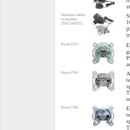
m
s
Maitinimo šaltinis
S
su įterpikliu
1
ZSW1200FB11
į
i
Rozetė FD1i
E
g
P
a
Rozetė FD6
A
t
s
T
r
Rozetė FD6i
E
t
s
T