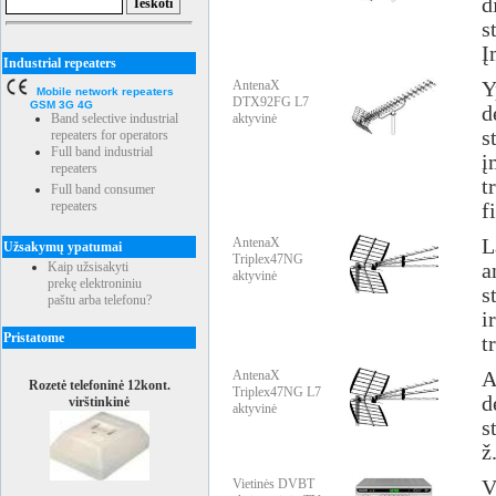
d
s
Į
Industrial repeaters
AntenaX
Y
Mobile network repeaters
DTX92FG L7
GSM 3G 4G
d
aktyvinė
Band selective industrial
s
repeaters for operators
Full band industrial
į
repeaters
t
Full band consumer
repeaters
f
AntenaX
L
Užsakymų ypatumai
Triplex47NG
a
Kaip užsisakyti
aktyvinė
prekę elektroniniu
s
paštu arba telefonu?
i
Pristatome
t
AntenaX
A
Rozetė telefoninė 12kont.
Triplex47NG L7
d
virštinkinė
aktyvinė
s
ž
Vietinės DVBT
V