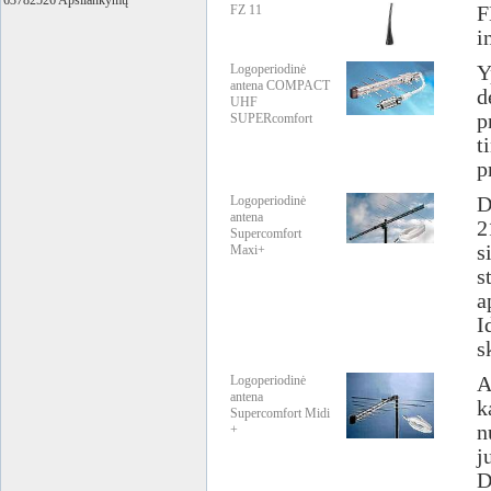
63782526 Apsilankymų
FZ 11
F
i
Logoperiodinė
Y
antena COMPACT
d
UHF
p
SUPERcomfort
t
p
Logoperiodinė
D
antena
2
Supercomfort
s
Maxi+
s
a
I
s
Logoperiodinė
A
antena
k
Supercomfort Midi
n
+
j
D