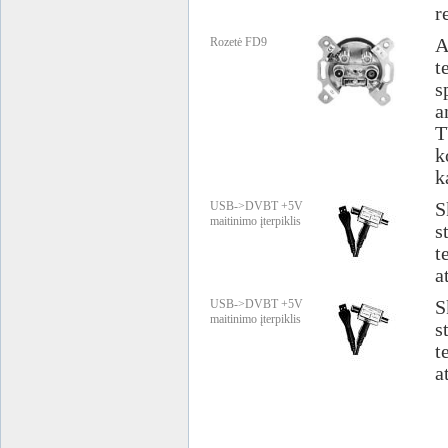
r
Rozetė FD9
A
t
s
a
T
k
k
USB->DVBT +5V
S
maitinimo įterpiklis
s
t
a
USB->DVBT +5V
S
maitinimo įterpiklis
s
t
a