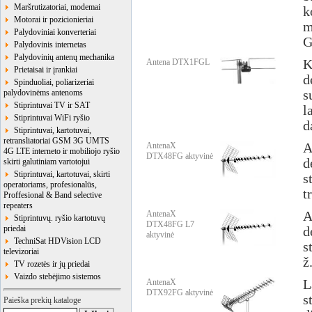
Maršrutizatoriai, modemai
k
Motorai ir pozicionieriai
m
Palydoviniai konverteriai
G
Palydovinis internetas
Palydovinių antenų mechanika
Antena DTX1FGL
K
Prietaisai ir įrankiai
d
Spinduoliai, poliarizeriai
s
palydovinėms antenoms
Stiprintuvai TV ir SAT
l
Stiprintuvai WiFi ryšio
d
Stiprintuvai, kartotuvai,
retransliatoriai GSM 3G UMTS
AntenaX
A
4G LTE interneto ir mobiliojo ryšio
DTX48FG aktyvinė
d
skirti galutiniam vartotojui
Stiprintuvai, kartotuvai, skirti
s
operatoriams, profesionalūs,
t
Proffesional & Band selective
repeaters
AntenaX
A
Stiprintuvų. ryšio kartotuvų
DTX48FG L7
priedai
d
aktyvinė
TechniSat HDVision LCD
s
televizoriai
ž
TV rozetės ir jų priedai
Vaizdo stebėjimo sistemos
AntenaX
L
DTX92FG aktyvinė
s
Paieška prekių kataloge