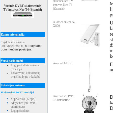
skaitmeninės TV
M
imtuvas Neo T4
Vietinės DVBT skaitmeninės
l
(išsamiai)
TV imtuvas Neo T4 (išsamiai)
p
A klasės antena A-
U
X800
l
t
Kainų informacija
s
Siųskite užklausimą
d
lietuva@erksa.lt
,
nurodydami
dominančias pozicijas.
m
k
Verta pasidomėti
Antena FM SV
F
Logoperiodinės antenos
a
televizijai
Palydovinių konverterių
triukšmų lygis ir kokybė
Televizijos antenos
Skaitmeninei DVBT televizijai
Antena FZ DVB
D
Stipriausios (X tipo)
3A kambarinė
k
Aktyvinės (su DVBT
stiprintuvu)
D
Logoperiodinės