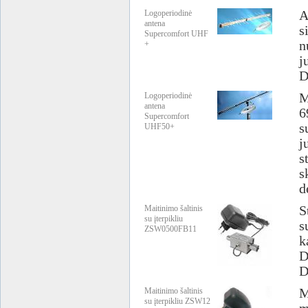
Logoperiodinė
A
antena
s
Supercomfort UHF
n
+
j
D
Logoperiodinė
M
antena
6
Supercomfort
s
UHF50+
j
s
s
d
Maitinimo šaltinis
S
su įterpikliu
s
ZSW0500FB11
k
D
D
Maitinimo šaltinis
M
su įterpikliu ZSW12