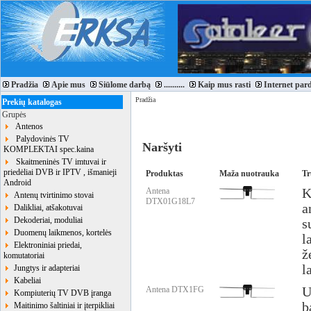
Pradžia
Apie mus
Siūlome darbą
..........
Kaip mus rasti
Internet par
Pradžia
Prekių katalogas
Grupės
Antenos
Palydovinės TV
Naršyti
KOMPLEKTAI spec.kaina
Skaitmeninės TV imtuvai ir
priedėliai DVB ir IPTV , išmanieji
Produktas
Maža nuotrauka
Tr
Android
Antena
K
Antenų tvirtinimo stovai
DTX01G18L7
a
Dalikliai, atšakotuvai
Dekoderiai, moduliai
s
Duomenų laikmenos, kortelės
l
Elektroniniai priedai,
ž
komutatoriai
l
Jungtys ir adapteriai
Kabeliai
Antena DTX1FG
U
Kompiuterių TV DVB įranga
b
Maitinimo šaltiniai ir įterpikliai