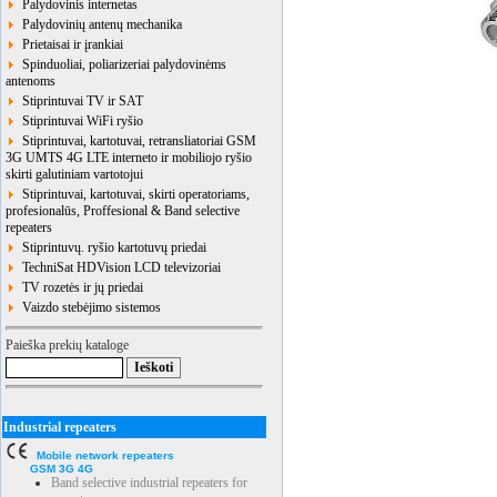
Palydovinis internetas
Palydovinių antenų mechanika
Prietaisai ir įrankiai
Spinduoliai, poliarizeriai palydovinėms
antenoms
Stiprintuvai TV ir SAT
Stiprintuvai WiFi ryšio
Stiprintuvai, kartotuvai, retransliatoriai GSM
3G UMTS 4G LTE interneto ir mobiliojo ryšio
skirti galutiniam vartotojui
Stiprintuvai, kartotuvai, skirti operatoriams,
profesionalūs, Proffesional & Band selective
repeaters
Stiprintuvų. ryšio kartotuvų priedai
TechniSat HDVision LCD televizoriai
TV rozetės ir jų priedai
Vaizdo stebėjimo sistemos
Paieška prekių kataloge
Industrial repeaters
Mobile network repeaters
GSM 3G 4G
Band selective industrial repeaters for