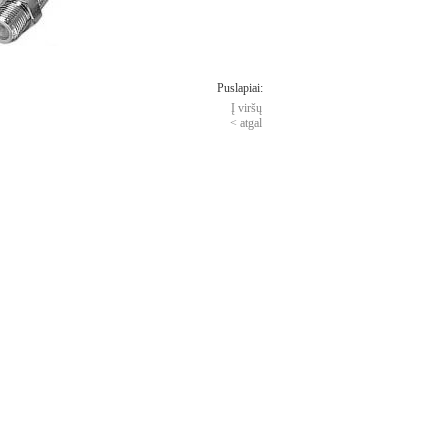
Puslapiai:
Į viršų
< atgal