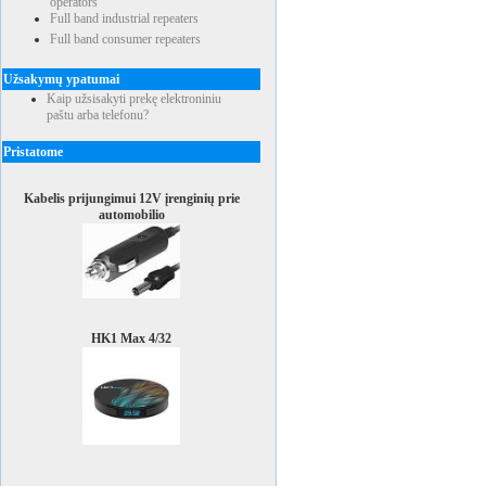
operators
Full band industrial repeaters
Full band consumer repeaters
Užsakymų ypatumai
Kaip užsisakyti prekę elektroniniu
paštu arba telefonu?
Pristatome
Kabelis prijungimui 12V įrenginių prie
automobilio
HK1 Max 4/32