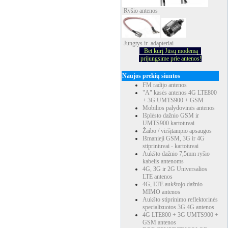
Ryšio
antenos
Jungtys ir adapteriai
Bet kurį Jūsų modemą
prijungsime prie antenos!
Naujos prekių siuntos
FM radijo antenos
"A" kasės antenos 4G LTE800
+ 3G UMTS900 + GSM
Mobilios palydovinės antenos
Išplėsto dažnio GSM ir
UMTS900 kartotuvai
Žaibo / viršįtampio apsaugos
Išmanieji GSM, 3G ir 4G
stiprintuvai - kartotuvai
Aukšto dažnio 7,5mm ryšio
kabelis antenoms
4G, 3G ir 2G Universalios
LTE antenos
4G, LTE aukštojo dažnio
MIMO antenos
Aukšto stiprinimo reflektorinės
specializuotos 3G 4G antenos
4G LTE800 + 3G UMTS900 +
GSM antenos