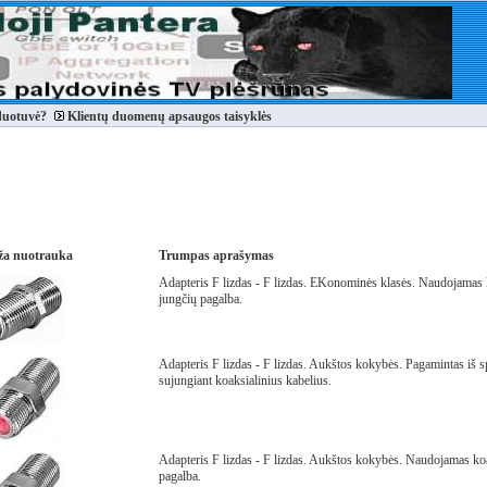
duotuvė?
Klientų duomenų apsaugos taisyklės
a nuotrauka
Trumpas aprašymas
Adapteris F lizdas - F lizdas. EKonominės klasės. Naudojamas 
jungčių pagalba.
Adapteris F lizdas - F lizdas. Aukštos kokybės. Pagamintas iš
sujungiant koaksialinius kabelius.
Adapteris F lizdas - F lizdas. Aukštos kokybės. Naudojamas koa
pagalba.