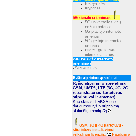
Nekryptinės
Kryptinės
5G signalo priėmimas
5G universalios visų
dažnių antenos
5G plačiojo interneto
antenos
5G greitojo interneto
antenos
Bitė 5G greito N40
interneto antenos
WiFi belaidžio interneto
priėmimas
WiFi antenos
●
Ryšio stiprinimo sprendimai
Ryšio stiprinimo sprendimai
GSM, UMTS, LTE (3G, 4G, 2G
retransliatoriai, kartotuvai,
stiprintuvai ir antenos)
Kuo skiriasi ERKSA nuo
daugumos ryšio stiprinimą
siūlančių įmonių (?)
GSM, 3G ir 4G kartotuvų -
stiprintuvų instaliavimui
reikalinga licenzija.
Naudojimą