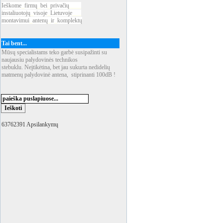
Ieškome
_
firmų
_
bei
_
privačių
____
instaliuotojų
_
visoje
_
Lietuvoje
___
montavimui
_
antenų
_
ir
_
komplektų
Tai bent...
Mūsų specialistams teko garbė susipažinti su
naujausiu palydovinės technikos
stebuklu. Neįtikėtina, bet jau sukurta nedidelių
matmenų palydovinė antena, stiprinanti 100dB !
63762391 Apsilankymų