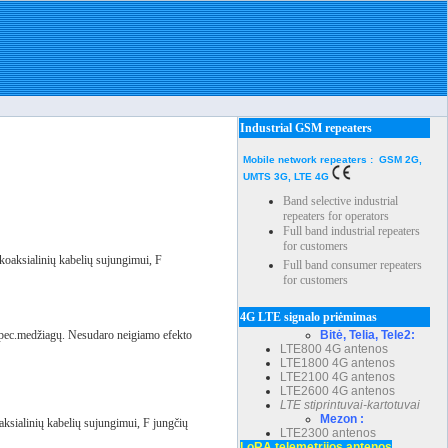
Industrial GSM repeaters
Mobile network repeaters : GSM 2G,
UMTS 3G, LTE 4G
Band selective industrial
repeaters for operators
Full band industrial repeaters
for customers
koaksialinių kabelių sujungimui, F
Full band consumer repeaters
for customers
4G LTE signalo priėmimas
 spec.medžiagų. Nesudaro neigiamo efekto
Bitė, Telia, Tele2:
LTE800 4G antenos
LTE1800 4G antenos
LTE2100 4G antenos
LTE2600 4G antenos
LTE stiprintuvai-kartotuvai
Mezon :
ksialinių kabelių sujungimui, F jungčių
LTE2300 antenos
LoRA telemetrijos antenos