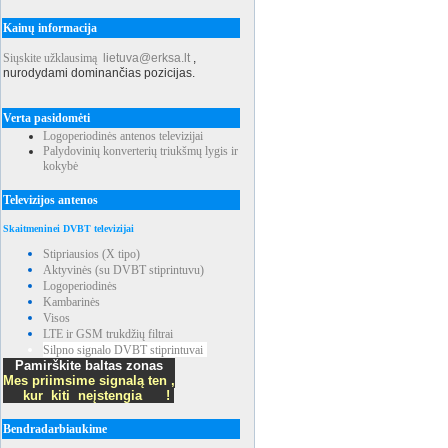
Kainų informacija
Siųskite užklausimą
lietuva@erksa.lt
,
nurodydami dominančias pozicijas.
Verta pasidomėti
Logoperiodinės antenos televizijai
Palydovinių konverterių triukšmų lygis ir
kokybė
Televizijos antenos
Skaitmeninei DVBT televizijai
Stipriausios (X tipo)
Aktyvinės (su DVBT stiprintuvu)
Logoperiodinės
Kambarinės
Visos
LTE ir GSM trukdžių filtrai
Silpno signalo DVBT stiprintuvai
Pamirškite baltas zonas
Mes priimsime signalą ten ,
kur kiti neįstengia !
Bendradarbiaukime