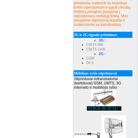
privaloma suderinti su mobiliojo
tinklo operatoriumi ir gauti oficialų
leidimą įrenginio įjungimui į
operatoriaus mobilųjį tinklą. Mes
įrengsime stiprintuvą legaliai ir
suderinsime su transliuotoju.
3G ir 2G signalo priėmimas
3G :
UMTS 900
UMTS 2100
2G :
GSM
DCS
Mobilaus ryšio stiprintuvai
Stiprintuvai-retransliatoriai
(kartotuvai) GSM, UMTS, 3G
interneto ir mobiliojo ryšio
NEBŪK BE RYŠIO !