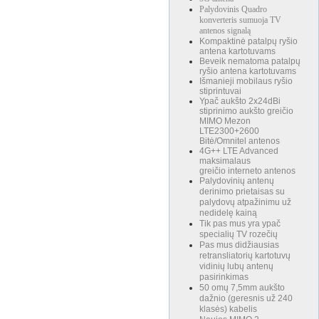
Palydovinis Quadro
konverteris sumuoja TV
antenos signalą
Kompaktinė patalpų ryšio
antena kartotuvams
Beveik nematoma patalpų
ryšio antena kartotuvams
Išmanieji mobilaus ryšio
stiprintuvai
Ypač aukšto 2x24dBi
stiprinimo aukšto greičio
MIMO Mezon
LTE2300+2600
Bitė/Omnitel antenos
4G++ LTE Advanced
maksimalaus
greičio interneto antenos
Palydovinių antenų
derinimo prietaisas su
palydovų atpažinimu už
nedidelę kainą
Tik pas mus yra ypač
specialių TV rozečių
Pas mus didžiausias
retransliatorių kartotuvų
vidinių lubų antenų
pasirinkimas
50 omų 7,5mm aukšto
dažnio (geresnis už 240
klasės) kabelis