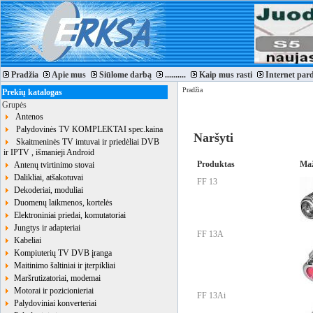
Pradžia
Apie mus
Siūlome darbą
..........
Kaip mus rasti
Internet par
Pradžia
Prekių katalogas
Grupės
Antenos
Palydovinės TV KOMPLEKTAI spec.kaina
Naršyti
Skaitmeninės TV imtuvai ir priedėliai DVB
ir IPTV , išmanieji Android
Produktas
Maž
Antenų tvirtinimo stovai
Dalikliai, atšakotuvai
FF 13
Dekoderiai, moduliai
Duomenų laikmenos, kortelės
Elektroniniai priedai, komutatoriai
Jungtys ir adapteriai
FF 13A
Kabeliai
Kompiuterių TV DVB įranga
Maitinimo šaltiniai ir įterpikliai
Maršrutizatoriai, modemai
Motorai ir pozicionieriai
FF 13Ai
Palydoviniai konverteriai