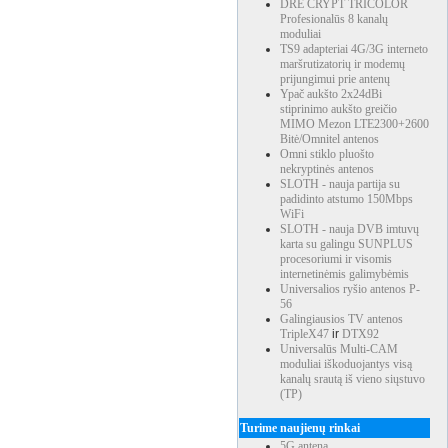
DRE CRYPT TRICOLOR
Profesionalūs 8 kanalų
moduliai
TS9 adapteriai 4G/3G interneto
maršrutizatorių ir modemų
prijungimui prie antenų
Ypač aukšto 2x24dBi
stiprinimo aukšto greičio
MIMO Mezon LTE2300+2600
Bitė/Omnitel antenos
Omni stiklo pluošto
nekryptinės antenos
SLOTH - nauja partija su
padidinto atstumo 150Mbps
WiFi
SLOTH - nauja DVB imtuvų
karta su galingu SUNPLUS
procesoriumi ir visomis
internetinėmis galimybėmis
Universalios ryšio antenos P-
56
Galingiausios TV antenos
TripleX47
ir
DTX92
Universalūs Multi-CAM
moduliai iškoduojantys visą
kanalų srautą iš vieno siųstuvo
(TP)
Turime naujienų rinkai
5G antena